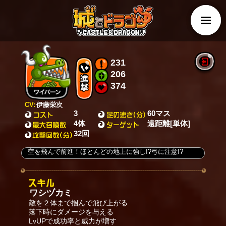
231
206
374
CV:
伊藤栄次
3
60マス
4体
遠距離[単体]
32回
空を飛んで前進！ほとんどの地上に強し!?弓に注意!?
ワシヅカミ
敵を２体まで掴んで飛び上がる
落下時にダメージを与える
LvUPで成功率と威力が増す