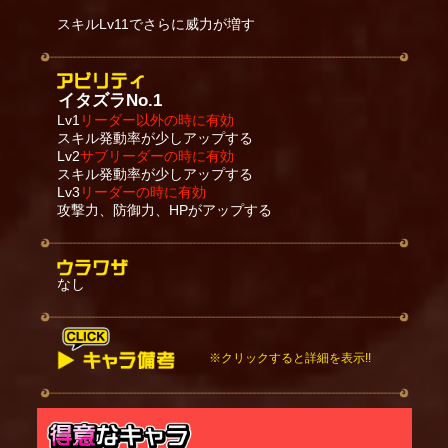
スキルLv11でさらに威力が増す
イタズラNo.1
Lv1
リーダー以外の時に有効
スキル発動率が少しアップする
Lv2
サブリーダーの時に有効
スキル発動率が少しアップする
Lv3
リーダーの時に有効
攻撃力、防御力、HPがアップする
なし
※クリックすると詳細を表示!!
スキルが発動すると範囲内にいる地上の敵にダメー
ジを与え、
最大3体まで打ち上げる。