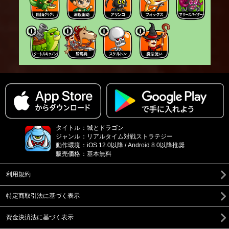
タイトル
：
城とドラゴン
ジャンル
：
リアルタイム対戦ストラテジー
動作環境
：
iOS 12.0以降 / Android 8.0以降推奨
販売価格
：
基本無料
利用規約
特定商取引法に基づく表示
資金決済法に基づく表示