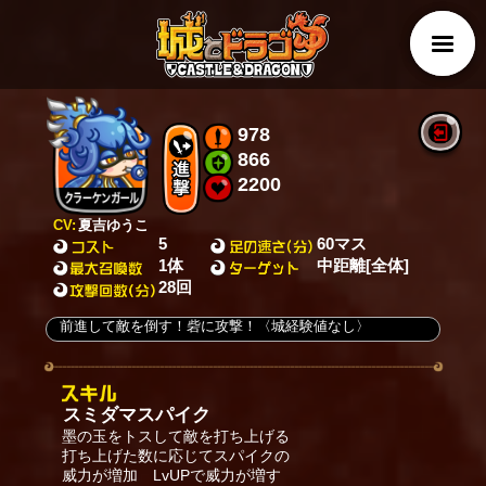
978
866
2200
CV:
夏吉ゆうこ
5
60マス
1体
中距離[全体]
28回
前進して敵を倒す！砦に攻撃！〈城経験値なし〉
スミダマスパイク
墨の玉をトスして敵を打ち上げる
打ち上げた数に応じてスパイクの
威力が増加 LvUPで威力が増す