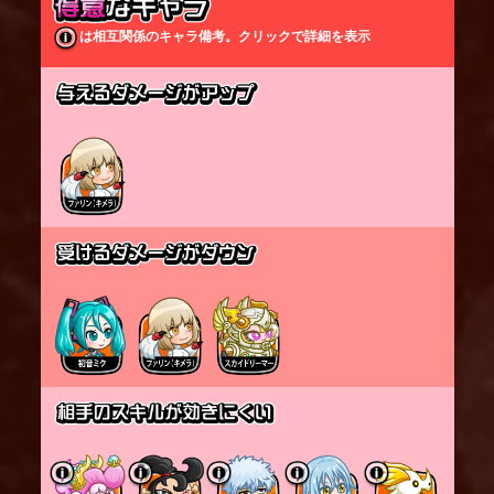
降臨の儀：
ワイラが召喚されると目の前に弩砲(バリスタ)を呼び
は相互関係のキャラ備考。クリックで詳細を表示
出す。
降臨の儀のモーション中は攻撃ダメージを受けな
い。
また、大砲からのダメージを大幅に減少する。
弩砲は前方の遠い敵を狙って矢を撃ちダメージを与
える。
遠い敵を攻撃するほど、弓を引き絞る時間が長くな
る。
※弓を引き絞る時間が変わってもダメージは変化し
ない。
弩砲は一定時間で消え、その後ワイラが空中へ飛び
上がる。
降臨の儀のモーション中に攻撃を受けると、残り時
間が減少する。
※飛び上がっている間はダメージを受けない。
※飛び上がり時に一定距離前進する。
ライトアロー：
攻撃時にスキルを発動する。
スキルが発動すると、手に持った弓から強力な光の