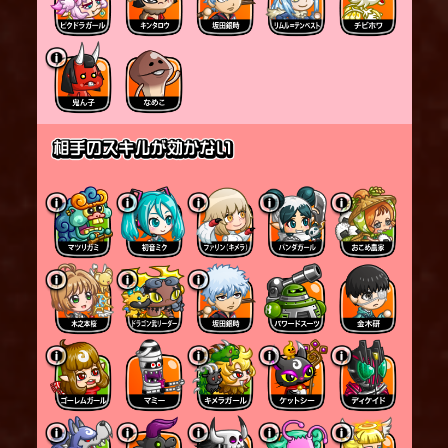
矢を撃つ。
命中した敵とその周囲にダメージを与える。
範囲内であれば、地上空中問わずダメージを与え
る。
スキル発動中は受けるダメージが減少する。
遠い敵を狙うほど弓を引き絞る時間が長くなる。
※弓を引き絞る時間が変わってもダメージは変化し
ない。
通常攻撃：
通常攻撃の攻撃範囲と城を攻撃する攻撃範囲が異な
る。
城を攻撃する際は射程が短くなる。