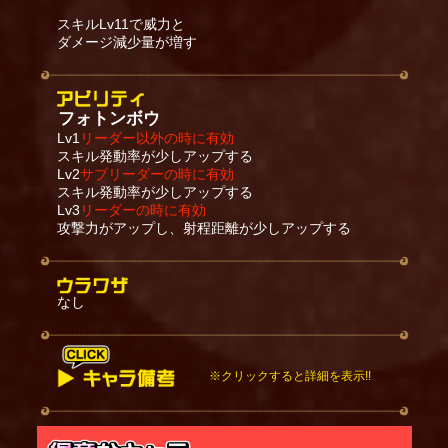
スキルLv11で威力と
ダメージ減少量が増す
フォトンボウ
Lv1
リーダー以外の時に有効
スキル発動率が少しアップする
Lv2
サブリーダーの時に有効
スキル発動率が少しアップする
Lv3
リーダーの時に有効
攻撃力がアップし、射程距離が少しアップする
なし
※クリックすると詳細を表示!!
召喚時に「降臨の儀」を発動する。