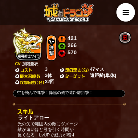
421
266
570
CV:
加隈亜衣
3
47マス
3体
遠距離[単体]
32回
空を飛んで進撃！降臨の儀で遠距離狙撃！
ライトアロー
光の矢で範囲内の敵にダメージ
敵が遠いほど弓を引く時間が
長くなる LvUPで威力が増す