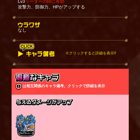
Lv3
リーダーの時に有効
攻撃力、防御力、HPがアップする
なし
※クリックすると詳細を表示!!
スキルを発動し、水の槍で攻撃する状態の間は、受
けるダメージが軽減される。
水の槍で複数の敵を同時に倒した場合、回復量は最
大2本までとなる。水の槍では砦に攻撃を行わない。
は相互関係のキャラ備考。クリックで詳細を表示
水の槍が出ている間、攻撃せずに一定時間が経過す
ると通常の状態に戻る。