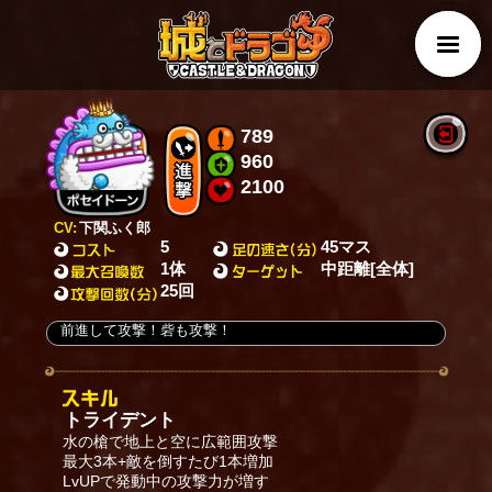
789
960
2100
CV:
下関ふく郎
5
45マス
1体
中距離[全体]
25回
前進して攻撃！砦も攻撃！
トライデント
水の槍で地上と空に広範囲攻撃
最大3本+敵を倒すたび1本増加
LvUPで発動中の攻撃力が増す