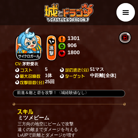
1301
906
1800
CV:
茅野愛衣
5
51マス
1体
中距離[全体]
25回
前進＆敵と砦を攻撃！〈城経験値なし〉
ミツメビーム
三方向の地空にビームで攻撃
遠くの敵までダメージを与える
LvUPで距離とダメージが増す