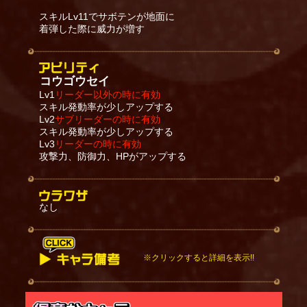
スキルLv11でサボテンが地面に
着弾した際に威力が増す
コウゴウセイ
Lv1
リーダー以外の時に有効
スキル発動率が少しアップする
Lv2
サブリーダーの時に有効
スキル発動率が少しアップする
Lv3
リーダーの時に有効
攻撃力、防御力、HPがアップする
なし
※クリックすると詳細を表示!!
攻撃時にスキルを発動する。
スキルが発動すると、味方が占拠している砦か敵に