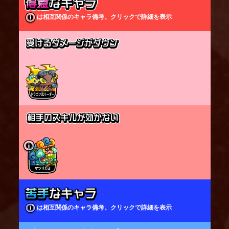
向かってサボテンを発射する。
砦を最優先で狙い、次に大型キャラを優先して狙
は相互関係のキャラ備考。クリックで詳細を表示
う。
以降コストが高いキャラを優先して狙う。
剣士は狙われづらい。
※誰も占拠していない砦や敵が占拠している砦は狙
いません
砦を狙ってサボテンを発射すると、砦にサボテンを
生やし、砦への攻撃を肩代わりする。
※砦を攻撃できないキャラクターも砦サボテンに攻
撃できる
砦サボテンが壊れてから、一定時間内は再度砦にサ
ボテンを生やせない。
敵を狙ってサボテンを発射すると、
狙った敵の近くにサボテンが着弾し、地面からサボ
テンを生やす。
サボテンが地面に着弾した際、着弾地点の周囲にダ
メージを与える。
どちらのサボテンも範囲内の地空の敵を攻撃する。
は相互関係のキャラ備考。クリックで詳細を表示
地面サボテンは、城主1人あたり、同時に最大3本ま