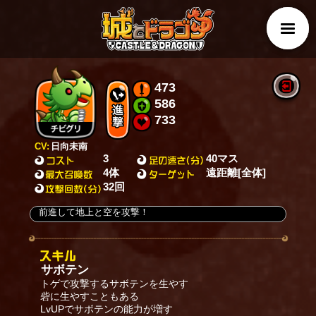
473
586
733
CV:
日向未南
3
40マス
4体
遠距離[全体]
32回
前進して地上と空を攻撃！
サボテン
トゲで攻撃するサボテンを生やす
砦に生やすこともある
LvUPでサボテンの能力が増す