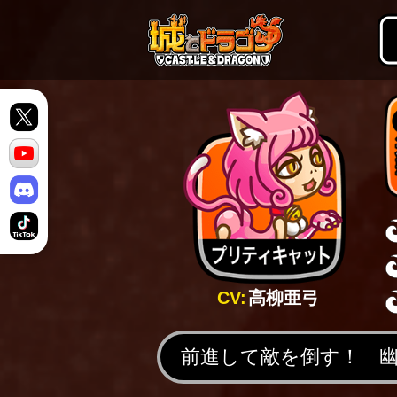
CV:
高柳亜弓
前進して敵を倒す！ 幽