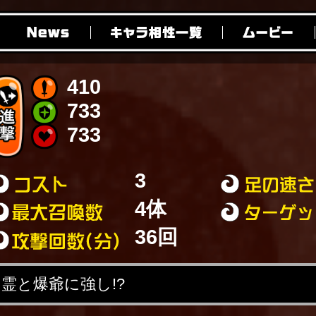
410
733
733
3
4体
36回
霊と爆爺に強し!?