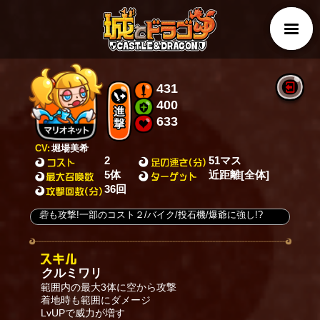
431
400
633
CV:
堀場美希
2
51マス
5体
近距離[全体]
36回
砦も攻撃!一部のコスト２/バイク/投石機/爆爺に強し!?
クルミワリ
範囲内の最大3体に空から攻撃
着地時も範囲にダメージ
LvUPで威力が増す