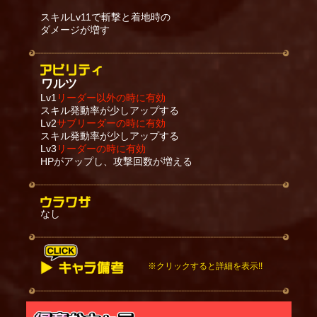
スキルLv11で斬撃と着地時の
ダメージが増す
ワルツ
Lv1
リーダー以外の時に有効
スキル発動率が少しアップする
Lv2
サブリーダーの時に有効
スキル発動率が少しアップする
Lv3
リーダーの時に有効
HPがアップし、攻撃回数が増える
なし
※クリックすると詳細を表示!!
スキル中は空中キャラ扱いとなる。また、スキルは
残りHPが少ない敵を優先して狙う。スキルのダメー