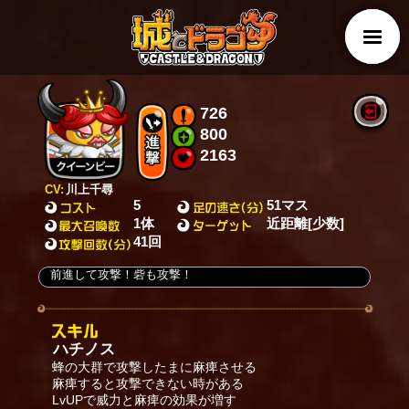
726
800
2163
CV:
川上千尋
5
51マス
1体
近距離[少数]
41回
前進して攻撃！砦も攻撃！
ハチノス
蜂の大群で攻撃したまに麻痺させる
麻痺すると攻撃できない時がある
LvUPで威力と麻痺の効果が増す