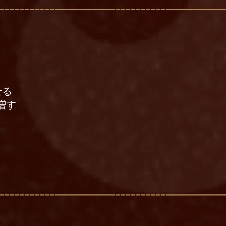
せる
増す