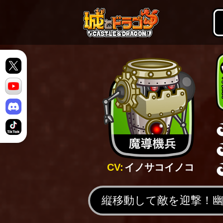
CV:
イノサコイノコ
縦移動して敵を迎撃！幽