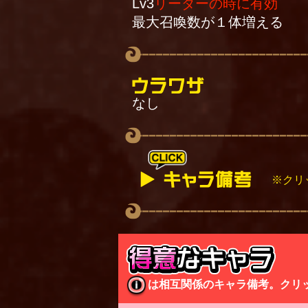
Lv3
リーダーの時に有効
最大召喚数が１体増える
なし
※クリ
攻撃を受けた時にスキルが
スキルが発動すると魔導機兵
さらに、確率でスキル発動
※高いコストの敵ほど引き
※大型および空の敵につい
は相互関係のキャラ備考。クリ