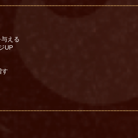
を与える
ジUP
増す