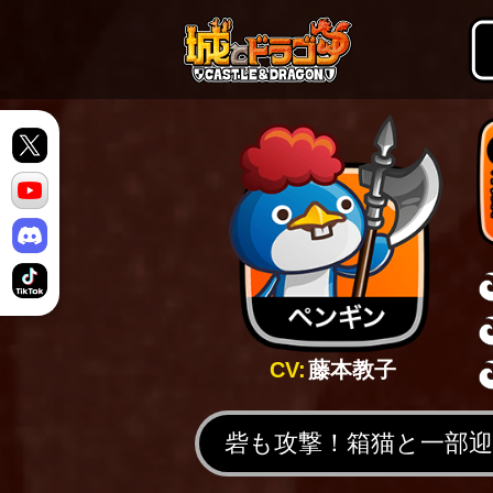
CV:
藤本教子
砦も攻撃！箱猫と一部迎撃