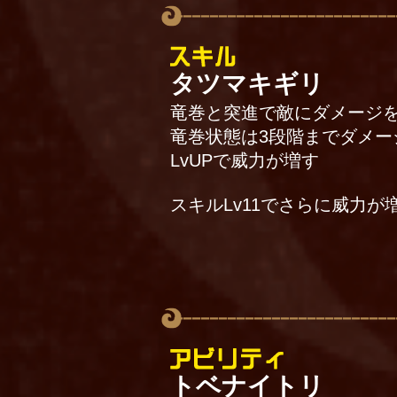
タツマキギリ
竜巻と突進で敵にダメージ
竜巻状態は3段階までダメー
LvUPで威力が増す
スキルLv11でさらに威力が
トベナイトリ