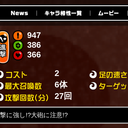
947
386
366
2
6体
27回
に強し!?大砲に注意!?