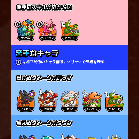
・ターゲットした敵との距離に応じた変化
フリーレンとターゲットした敵が一定の距離内に
いる場合
即座にゾルトラークを撃つ。
スキル中は受けるダメージが減少する。
フリーレンとターゲットした敵が離れている場合
一定時間魔力を貯めてからゾルトラークを撃つ
スキル終了後に動き出せるまでの時間と
スキルを再度使用するまでの時間が伸びる
は相互関係のキャラ備考。クリックで詳細を表示
・ターゲットした敵の周囲にいる敵の数に応じた変
化
ターゲットした敵の周囲にいる敵の数が1体の場合
前方に圧縮したゾルトラークを撃つ
ターゲットした敵の周囲にいる敵の数が2体以上の
場合
ターゲットした敵を中心とした範囲にゾルトラー
クを撃ち
継続的にダメージを与える
魔族を殺す魔法ゾルトラーク（ガチスキル）：