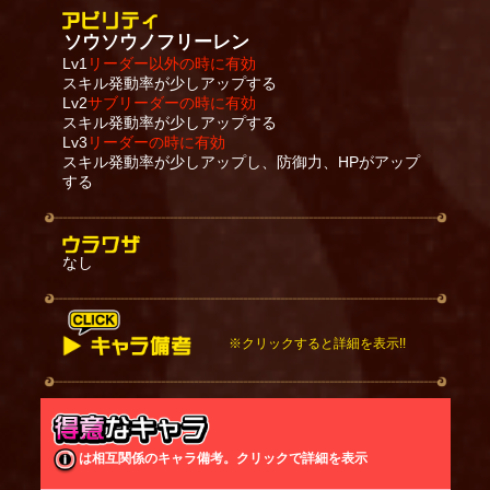
ソウソウノフリーレン
Lv1
リーダー以外の時に有効
スキル発動率が少しアップする
Lv2
サブリーダーの時に有効
スキル発動率が少しアップする
Lv3
リーダーの時に有効
スキル発動率が少しアップし、防御力、HPがアップ
する
なし
※クリックすると詳細を表示!!
移動時と攻撃時にスキルが発動する。
スキル発動時に範囲内で一番近い敵をターゲットす
る。
敵との距離や敵の数に応じてスキルの性能が変化す
は相互関係のキャラ備考。クリックで詳細を表示
る。