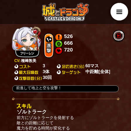
526
666
720
CV:
種﨑敦美
3
60マス
3体
中距離[全体]
30回
前進して地上と空を攻撃！
ゾルトラーク
前方にゾルトラークを発射する
敵との距離に応じて
魔力を貯める時間が変化する