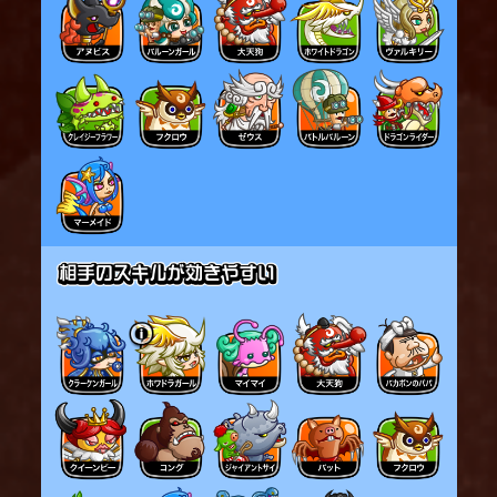
ターゲットした敵との距離に応じて異なる効果を付
与する。
・フリーレンとターゲットした敵が一定距離内にい
る場合
ダメージを与えた際に、敵を押し出す効果を追加
する
※敵のコストが高いほど、押し出す確率や距離が
低下する
・フリーレンとターゲットした敵が離れている場合
ダメージを与えた敵の移動速度を一定時間減少さ
せる
※圧縮ゾルトラークの方が減少量が高い