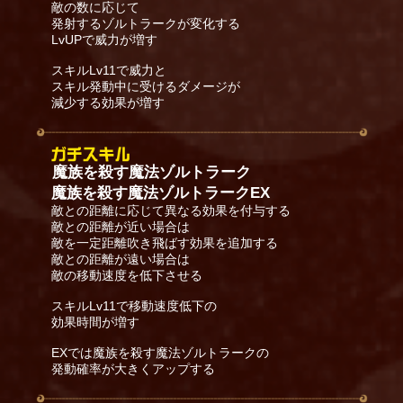
敵の数に応じて
発射するゾルトラークが変化する
LvUPで威力が増す
スキルLv11で威力と
スキル発動中に受けるダメージが
減少する効果が増す
魔族を殺す魔法ゾルトラーク
魔族を殺す魔法ゾルトラークEX
敵との距離に応じて異なる効果を付与する
敵との距離が近い場合は
敵を一定距離吹き飛ばす効果を追加する
敵との距離が遠い場合は
敵の移動速度を低下させる
スキルLv11で移動速度低下の
効果時間が増す
EXでは魔族を殺す魔法ゾルトラークの
発動確率が大きくアップする