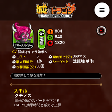
884
840
1820
CV:
詳細はキャラ備考へ
5
360マス
1体
遠距離[単体]
30回
縦移動して敵を迎撃！
クモノス
周囲の敵のスピードを下げる
LvUPで効果時間と威力が上昇