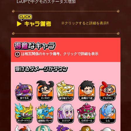
LvUPで中グモのステータス増加
※クリックすると詳細を表示!!
【CV】マザースパイダー：伊藤栄次/子グモ：イノサ
コイノコ
通常攻撃時にコグモを召喚する。自身が召喚したコ
グモが１０体場に残っている場合はそれ以上コグモ
は相互関係のキャラ備考。クリックで詳細を表示
を召喚せず、以降スキルを必ず発動する。