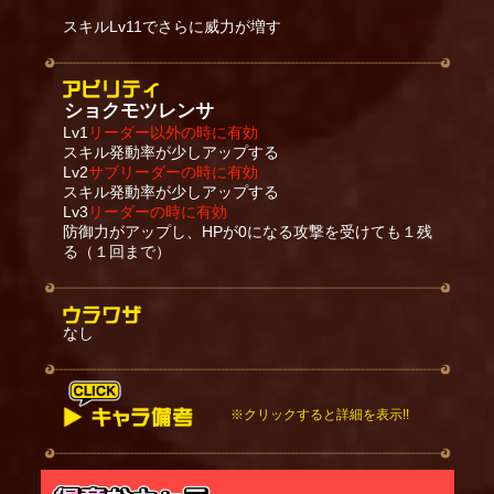
スキルLv11でさらに威力が増す
ショクモツレンサ
Lv1
リーダー以外の時に有効
スキル発動率が少しアップする
Lv2
サブリーダーの時に有効
スキル発動率が少しアップする
Lv3
リーダーの時に有効
防御力がアップし、HPが0になる攻撃を受けても１残
る（１回まで）
なし
※クリックすると詳細を表示!!
空中にいるキャラには発動しない。飛び乗る瞬間に
対象の位置が大きく移動した場合、飛び乗れずに着