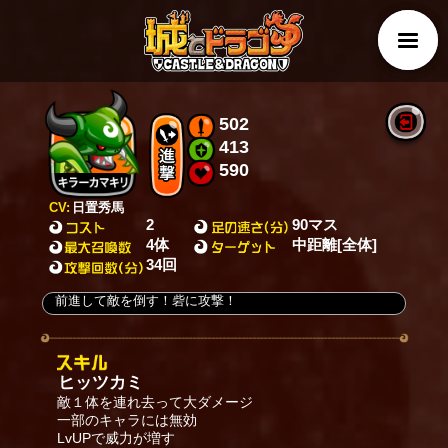
502
413
590
CV:
日置秀馬
2
90マス
4体
中距離[全体]
34回
前進して敵を倒す！砦に攻撃！
ヒッツカミ
敵１体を連れ去って大ダメージ
一部のキャラには無効
LvUPで威力が増す