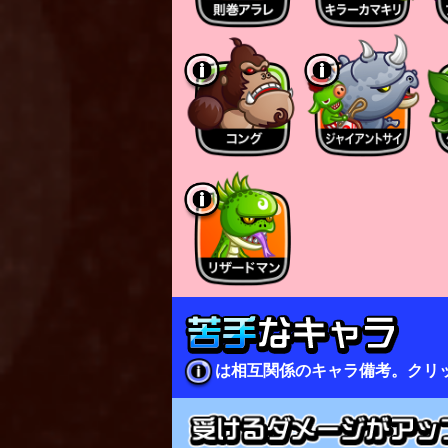
※スキル発動率の上昇値とH
※今後、名前に剣士が含ま
▼スキルについて
スキル「イノリノヒトフリ
消費した祈り剣士の数が多
※祈り剣士の消費数は1体〜
ダメージは直撃した敵に加
剣を振り下ろした時の衝撃
※直撃した敵には衝撃波の
※スキル攻撃は空の敵にも
▼ガチスキルについて
衝撃波の範囲が拡大する。
は相互関係のキャラ備考。クリ
さらに、剣士ひめのスキル
周囲にランダムな数の剣士
※剣士の数は0体〜最大3体