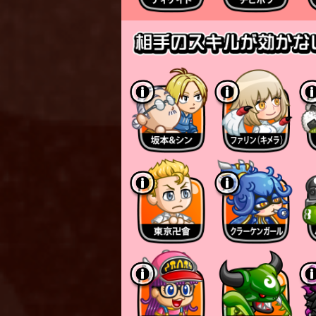
「祈り剣士」が1体蓄積さ
「祈り剣士」の上限数（周囲
蓄積数により攻撃力とスキ
※上限数まで達した場合のス
また、フィールド上に剣士
「祈り剣士」が蓄積されてい
※回復する回数には上限があ
▼祈り剣士の種類
「祈り剣士」の種類は以下の
以下の順番で攻撃力の上昇
「味方の剣士」
「味方のキャラ剣士」
「敵の剣士とキャラ剣士」
※キャラ剣士：重剣士、カ