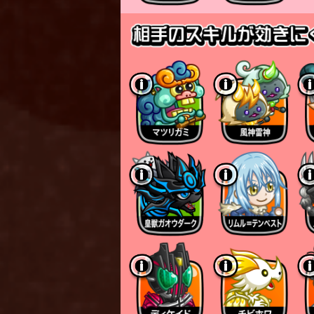
名前に「剣士」が含まれる
チーム内の剣士ひめ1体に「
※戦場に召喚された剣士ひ
※戦場に複数体召喚されて
倒された位置から距離が近
※複数体が同じ距離にいる
ランダムな剣士ひめに蓄積
「祈り剣士」の蓄積数は以
剣士ひめのアイコン上部に
「祈り剣士が蓄積される瞬
「手札のアイコンをタップ
「スキルで祈り剣士が消費
※時間の経過で非表示にな
▼祈り剣士の蓄積による効