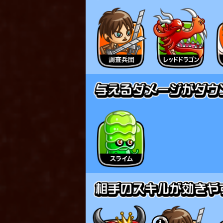
※スキルで消費した祈り剣
例）スキルで「祈り剣士」を
0体〜2体までの範囲でラン
▼剣士ひめのボイス変更に
剣士ひめは6つの人格を持