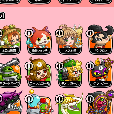
れる毎に攻撃力とスキル発動率が上昇する。
に配置される数）は20体で、
ル発動率が変動する。
キル発動率は100%
ひめがいる場合は、
く毎に剣士ひめの「HP」が回復する。
り、上限に達するとHPの回復は行われない
3種類が存在し、
値が高い。
エル剣士、ふとっちょ剣士、竜剣士レードラ、ネズ