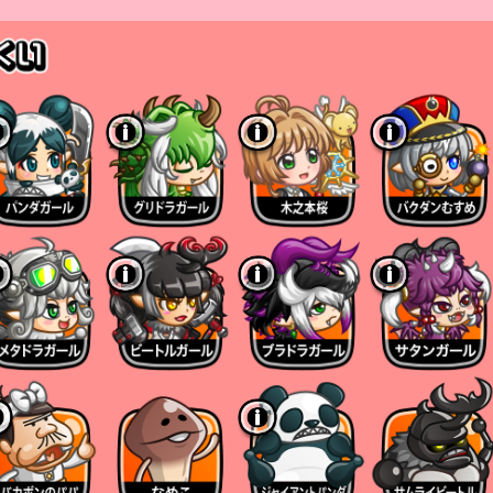
キャラが倒されると、
祈り剣士」が蓄積される。
めに優先して蓄積される
いる場合、
い剣士ひめに優先して蓄積される
場合や全員が手札にいる場合は、
される
下の方法で確認でき、
蓄積数が表示される。
間」
した時」
された瞬間」
ります
果