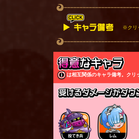
※クリ
砦の占拠が可能。
▼祈り剣士について
敵味方を問わず、名前に「
剣士ひめに「祈り剣士」が
は相互関係のキャラ備考。クリ
「祈り剣士」は以下の状態
・フィールドにいる場合
⇨剣士ひめの周囲に集まる
・手札にいる場合
⇨手札の剣士ひめアイコン
タッグ・トリオでは、同じ