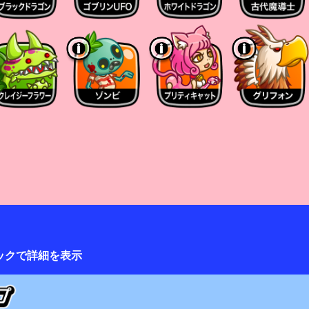
Pの回復値は「祈り剣士」の種類に関係なく同一
れるキャラが登場した場合は、キャラ剣士の対象と
」は「祈り剣士」を最大3体消費して攻撃する。
いほど威力と衝撃波の範囲が増す。
3体のランダム
え、
波で周囲の敵にもダメージを与える。
ダメージもヒットする
攻撃がヒットする
ックで詳細を表示
で消費した祈り剣士の数に応じて、
が召喚される。
まで