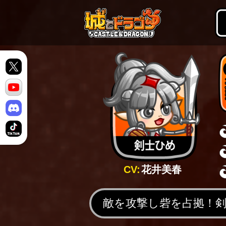
CV:
花井美春
敵を攻撃し砦を占拠！