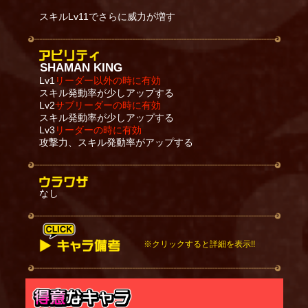
スキルLv11でさらに威力が増す
SHAMAN KING
Lv1
リーダー以外の時に有効
スキル発動率が少しアップする
Lv2
サブリーダーの時に有効
スキル発動率が少しアップする
Lv3
リーダーの時に有効
攻撃力、スキル発動率がアップする
なし
※クリックすると詳細を表示!!
「O・S」状態で召喚する。
「O・S」状態は本体とは別に専用のHPを持つ。
「O・S」状態で攻撃を受けても「麻倉 葉」自身の