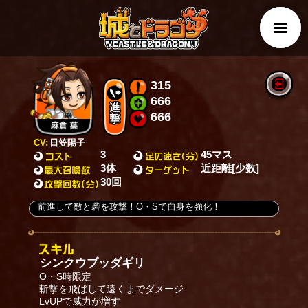
315
666
666
CV:
日笠陽子
3
45マス
3体
近距離[少数]
30回
前進して敵と砦を攻撃！O・Sで自身を強化！
シンクウブッダギリ
O・S時限定
斬撃を飛ばして遠くまでダメージ
LvUPで威力が増す