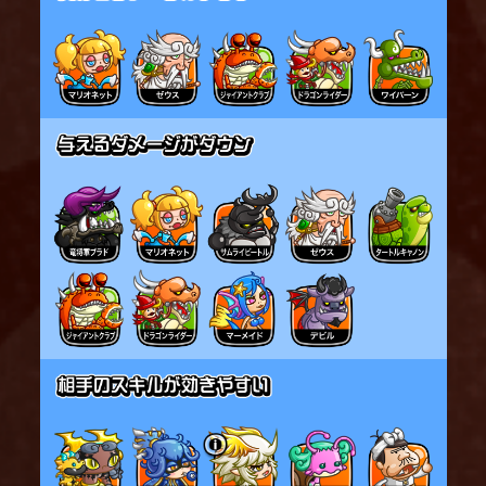
合、「O・S」専用のHPは特定の値になる。
※状態異常等で自身が動けない場合、一定時間が経
過しても「O・S」状態にならない
スキルは「O・S」時にのみ発動する。
スキルが発動すると斬撃を飛ばして範囲内にいる地
空の敵にダメージを与える。