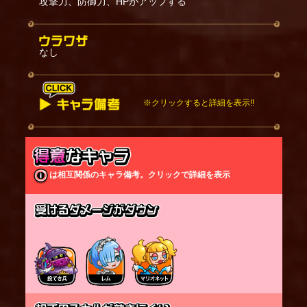
攻撃力、防御力、HPがアップする
なし
※クリックすると詳細を表示!!
スキルは「敵に攻撃がヒットした時」に発動する。
加速してオーラが出ている状態の時は
敵から受けるダメージが少し軽減される。
咆哮を受けたキャラは少し周囲に吹き飛ばされる(大
は相互関係のキャラ備考。クリックで詳細を表示
型/飛行キャラを除く)
加速状態の時に一定時間攻撃を行わないと、加速状
態が解除される。