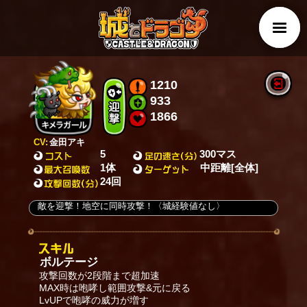
1210
933
1866
CV:
金田アキ
5
300マス
1体
中距離[全体]
24回
敵を迎撃！地空に同時攻撃！〈城経験値なし〉
ボルテージ
攻撃回数が2段階まで超加速
MAX時は咆哮し範囲攻撃&元に戻る
LvUPで咆哮の威力が増す