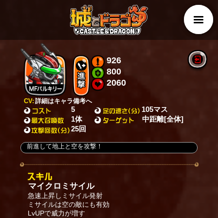
926
800
2060
CV:
詳細はキャラ備考へ
5
105マス
1体
中距離[全体]
25回
前進して地上と空を攻撃！
マイクロミサイル
急速上昇しミサイル発射
ミサイルは空の敵にも有効
LvUPで威力が増す