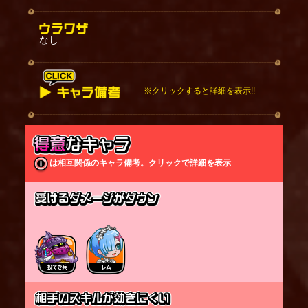
なし
※クリックすると詳細を表示!!
【CV】ランカ・リー：中島愛/シェリル・ノーム：遠
藤綾
スキルが発動すると、空に飛びながら後退し、範囲
は相互関係のキャラ備考。クリックで詳細を表示
内の敵１体をロックオンする。
空の敵もロックオンする。
ロックオンした敵の周囲ランダムな位置にミサイル
を発射し、
地空範囲の敵にダメージを与える。
大型キャラを最優先で狙い、以降コストが高いキャ
ラを優先して狙う。
剣士は狙われづらい。
複数のミサイルダメージが同一の敵に当たった場