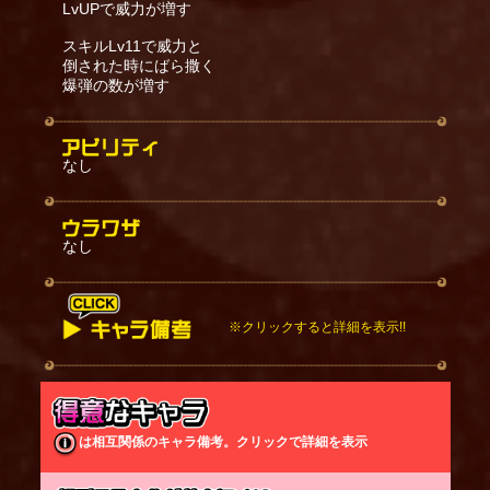
LvUPで威力が増す
スキルLv11で威力と
倒された時にばら撒く
爆弾の数が増す
なし
なし
※クリックすると詳細を表示!!
スキル：
攻撃時と攻撃を受けた時にスキルが発動する。
スキルを発動すると後方に下がり、花火の筒を設置
する。
は相互関係のキャラ備考。クリックで詳細を表示
※攻撃時は真後ろに下がり、攻撃を受けた時は斜め
後ろに下がる