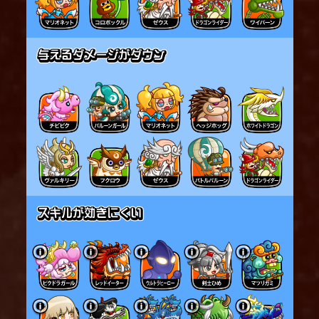
1回の号令で複数の花火のダメージが同一の敵に入っ
た場合、
2発目以降の花火で与えるダメージが減少する。
花火の筒：
城主1人あたり、同時に最大3本まで設置できる。
タッグ・トリオでは、上記に加え、味方全体で最大3
本まで設置できる。
※最大数を超えた場合は、古いものから消滅する
花火の筒は以下の条件で壊れる。
・一定時間経過する
・一定回数花火を発射する
・一定回数攻撃を受ける
・大砲を受ける
・バクダンむすめから一定距離離れる
※戦場にバクダンむすめがいなくなっても壊れる
バクダンむすめが倒された時：
バクダンむすめが倒されると、前方に爆弾をばら撒
く。
爆弾は敵が近づくと爆発して、ダメージを与える。
1体のバクダンむすめがばら撒いた複数の爆弾のダメ