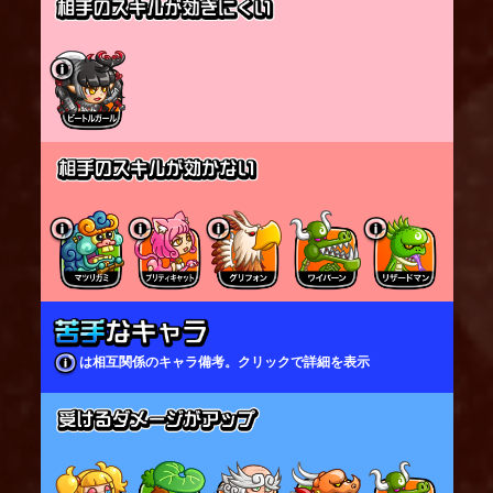
※下がっている間は受けるダメージが減少する
その後、設置してある花火の筒から花火が発射さ
れ、
地空の敵にダメージを与える。
※タッグ・トリオでは、
他の味方が設置した花火の筒からは花火が発射さ
れない
1回のスキルで複数の花火のダメージが同一の敵に入
った場合、
2発目以降の花火で与えるダメージが減少する。
号令：
戦場に花火の筒がある状態でバクダンむすめが通常
攻撃を行うと、
頭上のゲージが溜まっていく。
ゲージが貯まり切ると、通常攻撃の代わりに号令を
は相互関係のキャラ備考。クリックで詳細を表示
発して、
設置してある花火の筒から花火が発射される。
※タッグ・トリオでは、
他の味方が設置した花火の筒からは花火が発射さ
れない