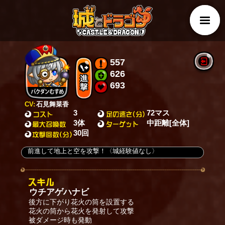
557
626
693
CV:
石見舞菜香
3
72マス
3体
中距離[全体]
30回
前進して地上と空を攻撃！〈城経験値なし〉
ウチアゲハナビ
後方に下がり花火の筒を設置する
花火の筒から花火を発射して攻撃
被ダメージ時も発動