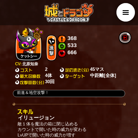
368
533
666
CV:
北原知奈
2
45マス
4体
中距離[全体]
30回
前進＆地空攻撃！
イリュージョン
敵１体を魔法の箱に閉じ込める
カウントで開いた時の威力が変わる
LvUPで開いた時の威力が増す