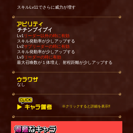
スキルLv11でさらに威力が増す
チチンプイプイ
Lv1
リーダー以外の時に有効
スキル発動率が少しアップする
Lv2
サブリーダーの時に有効
スキル発動率が少しアップする
Lv3
リーダーの時に有効
最大召喚数が１体増え、射程距離が少しアップする
なし
※クリックすると詳細を表示!!
箱は「箱のカウントが０になる」「箱が攻撃を７回
受ける」「箱が大砲を受ける」もしくは「ケットシ
ー本体が死亡したり睡眠/石化等を受けて行動不能に