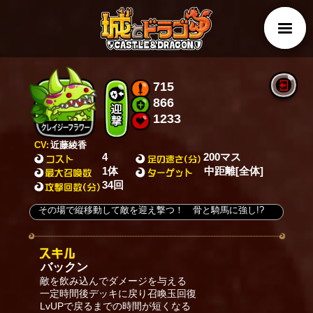
715
866
1233
CV:
近藤綾香
4
200マス
1体
中距離[全体]
34回
その場で縦移動して敵を迎え撃つ！ 骨と騎馬に強し!?
バックン
敵を飲み込んでダメージを与える
一定時間後デッキに戻り召喚玉回復
LvUPで戻るまでの時間が短くなる