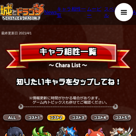
キャラ相性一
ムービ
スペシャ
News
Q&A
覧
ー
ル
最終更新日 2021/4/1