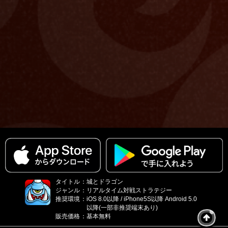
タイトル
：
城とドラゴン
ジャンル
：
リアルタイム対戦ストラテジー
推奨環境
：
iOS 8.0以降 / iPhone5S以降 Android 5.0
以降(一部非推奨端末あり)
販売価格
：
基本無料