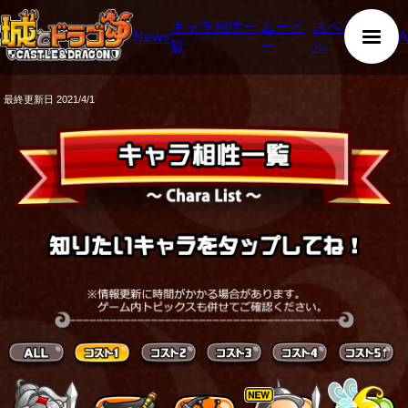
キャラ相性一
ムービ
スペシャ
News
Q&A
覧
ー
ル
最終更新日 2021/4/1