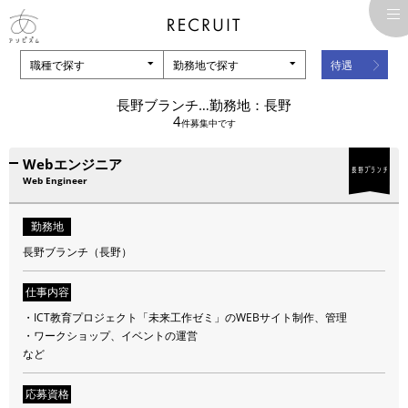
職種で探す
勤務地で探す
待遇
雇用形態
長野ブランチ…勤務地：長野
正社員 / 契約社員【正社員登用の実績多数】
4
件募集中です
正社員・契約社員ともに試用期間3ヶ月
※習熟度により最長6か月まで延長あり
Webエンジニア
勤務地
Web Engineer
■開発部門（森山スタジオ、小池スタジオ）ほか
勤務地
東京都千代田区
長野ブランチ（長野）
■長野ブランチ
長野県長野市
仕事内容
・ICT教育プロジェクト「未来工作ゼミ」のWEBサイト制作、管理
JR「長野駅 善光寺口」から「善光寺行き」のバスに乗車。
・ワークショップ、イベントの運営
バス停「信大教育学部前」「善光寺大門」から、徒歩3～5分。
など
※長野駅からの所要時間目安
30分（徒歩）／15～20分（バス＋徒歩）／5～10分（タクシー）
応募資格