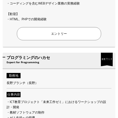
・コーディングを含むWEBデザイン業務の実務経験
所在地詳細はこちらからご確認ください。
【歓迎】
COMPANY
・HTML、PHPでの開発経験
勤務時間
エントリー
裁量労働制（出社時刻例11:00）
※一部職種については、フレックスタイム制を採用しています。
給与・待遇
プログラミングのハカセ
Expert for Programming
年俸制（前職給与、経験、能力を考慮いたします）
昇給査定年1回
インセンティブ報酬（部門・業績・評価による）
勤務地
長野ブランチ（長野）
そのほか
社会保険完備
仕事内容
交通費一部支給/月額3万円まで
・ICT教育プロジェクト「未来工作ゼミ」におけるワークショップの設
ご近所手当（会社の近くに住むと住宅補助が出る制度。正社員登用時）
計・開発
技術書購入補助費
・教材ソフトウェアの制作
クラブ活動補助費
・ゼミ生徒への指導