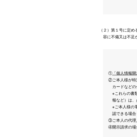
（２）第１号に定め
容に不備又は不足
①
「個人情報開
②ご本人様が特
カードなどの
※これらの書
報など）は、
※ご本人様の
認できる場合
③ご本人の代理
④開示請求の場