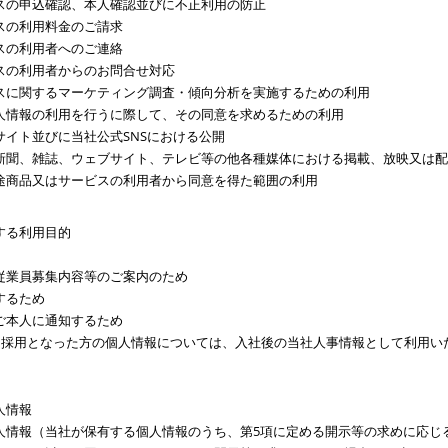
スの申込確認、本人確認並びに不正利用の防止
スの利用料金のご請求
スの利用者へのご連絡
スの利用者からのお問合せ対応
スに関するマーケティング調査・傾向分析を実施するための利用
人情報の利用を行うに際して、その同意を求めるための利用
サイト並びに当社公式SNSにおける公開
新聞、雑誌、ウェブサイト、テレビ等の他各種媒体における掲載、放映又は配
途商品又はサービスの利用者から同意を得た範囲の利用
する利用目的
従業員募集内容等のご案内のため
するため
ご本人に通知するため
、採用となった方の個人情報については、入社後の当社人事情報として利用い
人情報
人情報（当社が保有する個人情報のうち、第5項に定める開示等の求めに応じ