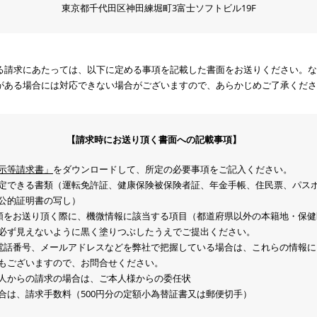
東京都千代田区神田練堀町3富士ソフトビル19F
る請求にあたっては、以下に定める事項を記載した書面をお送りください。な
がある場合には対応できない場合がございますので、あらかじめご了承くださ
【請求時にお送り頂く書面への記載事項】
示等請求書」
をダウンロードして、所定の必要事項をご記入ください。
定できる書類（運転免許証、健康保険被保険者証、年金手帳、住民票、パス
公的証明書の写し）
類をお送り頂く際に、機微情報に該当する項目（都道府県以外の本籍地・保健
必ず見えないように黒く塗りつぶしたうえでご提出ください。
電話番号、メールアドレスなどを弊社で把握している場合は、これらの情報に
もございますので、お問合せください。
人からの請求の場合は、ご本人様からの委任状
合は、請求手数料（500円分の定額小為替証書又は郵便切手）