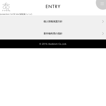
[contact-form-7 id=”35″ title=”採用応募フォーム”]
個人情報保護方針
著作物利用の指針
© 2016 Asobism Co.,Ltd.