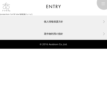
[contact-form-7 id=”35″ title=”採用応募フォーム”]
個人情報保護方針
著作物利用の指針
© 2016 Asobism Co.,Ltd.